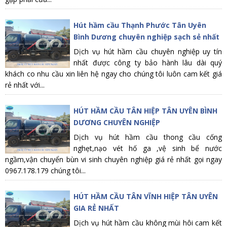
Hút hầm cầu Thạnh Phước Tân Uyên
Bình Dương chuyên nghiệp sạch sẻ nhất
Dịch vụ hút hầm cầu chuyên nghiệp uy tín
nhất được công ty bảo hành lâu dài quý
khách co nhu cầu xin liên hệ ngay cho chúng tôi luôn cam kết giá
rẻ nhất với...
HÚT HẦM CẦU TÂN HIỆP TÂN UYÊN BÌNH
DƯƠNG CHUYÊN NGHIỆP
Dịch vụ hút hầm cầu thong cầu cống
nghẹt,nạo vét hố ga ,vệ sinh bể nước
ngầm,vận chuyển bùn vi sinh chuyên nghiệp giá rẻ nhất gọi ngay
0967.178.179 chúng tôi...
HÚT HẦM CẦU TÂN VĨNH HIỆP TÂN UYÊN
GIA RẺ NHẤT
Dịch vụ hút hầm cầu không mùi hôi cam kết