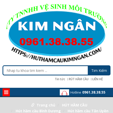
Tin tức
RÚT HẦM CẦU
LIÊN HỆ
0961.38.38.55
Hotline
Trang chủ
HÚT HẦM CẦU
Hút hầm cầu Bình Dương
Hút hầm cầu Tân Uyên