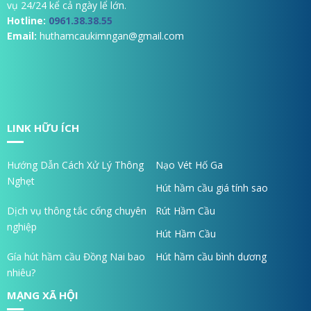
vụ 24/24 kể cả ngày lể lớn.
Hotline:
0961.38.38.55
Email:
huthamcaukimngan@gmail.com
LINK HỮU ÍCH
Hướng Dẫn Cách Xử Lý Thông
Nạo Vét Hố Ga
Nghẹt
Hút hầm cầu giá tính sao
Dịch vụ thông tắc cống chuyên
Rút Hầm Cầu
nghiệp
Hút Hầm Cầu
Gía hút hầm cầu Đồng Nai bao
Hút hầm cầu bình dương
nhiêu?
MẠNG XÃ HỘI