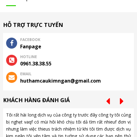
HỖ TRỢ TRỰC TUYẾN
FACEBOOK
Fanpage
HOTLINE
0961.38.38.55
EMAIL
huthamcaukimngan@gmail.com
KHÁCH HÀNG ĐÁNH GIÁ
Tôi rất hài long dịch vụ của công ty trước đây công ty tôi củng
Ch
bị nghẹt vaqf có mùi hôi khó chịu tôi dả tìm rất nhieuf đơn vị
là
nhưng làm việc thieus trách nhiệm từ khi tôi tìm được dịch vụ
gặ
kim ngân tôi yên tâm và tin tưởng sử dụng các bạn nên thử
nh