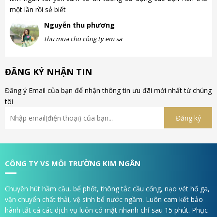
một lần rồi sẻ biết
gà
Nguyễn thu phương
thu mua cho công ty em sa
ĐĂNG KÝ NHẬN TIN
Đăng ý Email của bạn để nhận thông tin ưu đãi mới nhất từ chúng
tôi
CÔNG TY VS MÔI TRƯỜNG KIM NGÂN
Chuyên hút hầm cầu, bể phốt, thông tắc cầu cống, nạo vét hố ga,
vận chuyển chất thải, vệ sinh bể nước ngầm. Luôn cam kết bảo
hành tất cá các dịch vụ luôn có mặt nhanh chỉ sau 15 phút. Phục