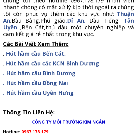
chúng tôi theo hotline 0967.178.179 nhân viên
nhanh chóng có mặt xử lý kịp thời ngoài ra chúng
tôi còn phục vụ thêm các khu vực như:
Thuận
An
,Bầu Bàng,Phú giáo
,Dỉ An,
Dầu Tiếng,
Tân
Uyên
,Bến Cát,thủ dầu một chuyên nghiệp và
cam kết giá rẻ nhất trong khu vực.
Các Bài Viết Xem Thêm:
.
Hút hầm cầu Bến Cát.
.
Hút hầm cầu các KCN Bình Dương
.
Hút hầm cầu Bình Dương
.
Hút hầm cầu Đồng Nai
.
Hút hầm cầu Uyên Hưng
Thông Tin Liên Hệ:
CÔNG TY MÔI TRƯỜNG KIM NGÂN
Hotline:
0967 178 179