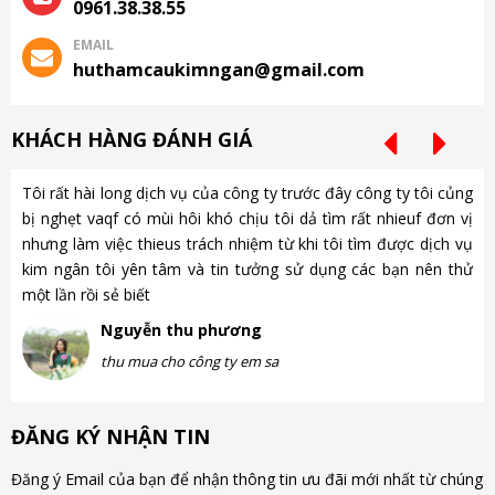
0961.38.38.55
EMAIL
huthamcaukimngan@gmail.com
KHÁCH HÀNG ĐÁNH GIÁ
Tôi rất hài long dịch vụ của công ty trước đây công ty tôi củng
Ch
bị nghẹt vaqf có mùi hôi khó chịu tôi dả tìm rất nhieuf đơn vị
là
nhưng làm việc thieus trách nhiệm từ khi tôi tìm được dịch vụ
gặ
kim ngân tôi yên tâm và tin tưởng sử dụng các bạn nên thử
nh
một lần rồi sẻ biết
gà
Nguyễn thu phương
thu mua cho công ty em sa
ĐĂNG KÝ NHẬN TIN
Đăng ý Email của bạn để nhận thông tin ưu đãi mới nhất từ chúng