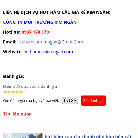
LIÊN HỆ DỊCH VỤ HÚT HẦM CẦU GIÁ RẺ KIM NGÂN:
CÔNG TY MÔI TRƯỜNG KIM NGÂN
Hotline:
0967 178 179
Email
:
Huthamcaukimngan@Gmail.Com
Website
:
huthamcaukimngan.com
Đánh giá:
Điểm
5
/5 dựa vào
5
đánh giá
Gửi đánh giá của bạn về bài viết:
Gửi đánh giá
Tin liên quan
hút hầm caaufb chánh phú hòa bến cát