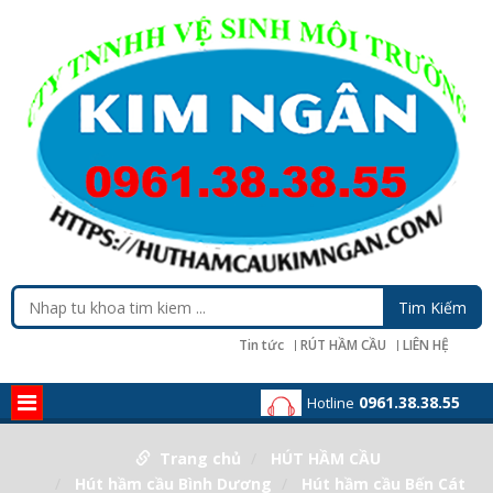
Tin tức
RÚT HẦM CẦU
LIÊN HỆ
0961.38.38.55
Hotline
Trang chủ
HÚT HẦM CẦU
Hút hầm cầu Bình Dương
Hút hầm cầu Bến Cát