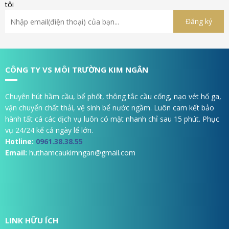
tôi
CÔNG TY VS MÔI TRƯỜNG KIM NGÂN
Chuyên hút hầm cầu, bể phốt, thông tắc cầu cống, nạo vét hố ga,
vận chuyển chất thải, vệ sinh bể nước ngầm. Luôn cam kết bảo
hành tất cá các dịch vụ luôn có mặt nhanh chỉ sau 15 phút. Phục
vụ 24/24 kể cả ngày lể lớn.
Hotline:
0961.38.38.55
Email:
huthamcaukimngan@gmail.com
LINK HỮU ÍCH