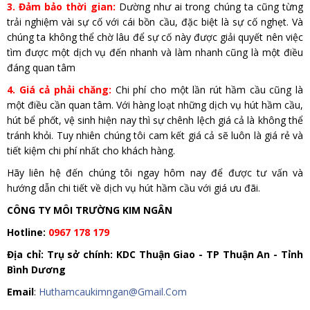
3. Đảm bảo thời gian:
Dường như ai trong chúng ta cũng từng
trải nghiệm vài sự cố với cái bồn cầu, đặc biệt là sự cố nghẹt. Và
chúng ta không thể chờ lâu để sự cố này được giải quyết nên việc
tìm được một dịch vụ đến nhanh và làm nhanh cũng là một điều
đáng quan tâm
4. Giá cả phải chăng:
Chi phí cho một lần rút hầm cầu cũng là
một điều cần quan tâm. Với hàng loạt những dịch vụ hút hầm cầu,
hút bể phốt, vệ sinh hiện nay thì sự chênh lệch giá cả là không thể
tránh khỏi. Tuy nhiên chúng tôi cam kết giá cả sẽ luôn là giá rẻ và
tiết kiệm chi phí nhất cho khách hàng.
Hãy liên hệ đến chúng tôi ngay hôm nay để được tư vấn và
hướng dẫn chi tiết về dịch vụ hút hầm cầu với giá ưu đãi.
CÔNG TY MÔI TRƯỜNG KIM NGÂN
Hotline:
0967 178 179
Địa chỉ: Trụ sở chính: KDC Thuận Giao - TP Thuận An - Tỉnh
Bình Dương
Email
:
Huthamcaukimngan@Gmail.Com