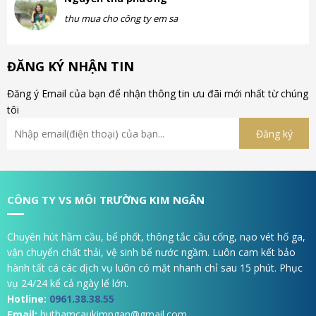
thu mua cho công ty em sa
ĐĂNG KÝ NHẬN TIN
Đăng ý Email của bạn để nhận thông tin ưu đãi mới nhất từ chúng
tôi
CÔNG TY VS MÔI TRƯỜNG KIM NGÂN
Chuyên hút hầm cầu, bể phốt, thông tắc cầu cống, nạo vét hố ga,
vận chuyển chất thải, vệ sinh bể nước ngầm. Luôn cam kết bảo
hành tất cá các dịch vụ luôn có mặt nhanh chỉ sau 15 phút. Phục
vụ 24/24 kể cả ngày lể lớn.
Hotline:
0961.38.38.55
Email:
huthamcaukimngan@gmail.com