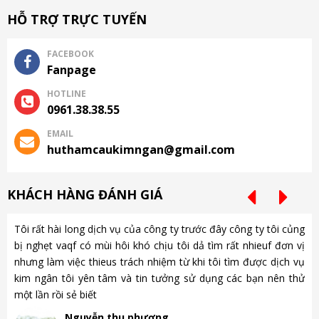
HỖ TRỢ TRỰC TUYẾN
FACEBOOK
Fanpage
HOTLINE
0961.38.38.55
EMAIL
huthamcaukimngan@gmail.com
KHÁCH HÀNG ĐÁNH GIÁ
Tôi rất hài long dịch vụ của công ty trước đây công ty tôi củng
Ch
bị nghẹt vaqf có mùi hôi khó chịu tôi dả tìm rất nhieuf đơn vị
là
nhưng làm việc thieus trách nhiệm từ khi tôi tìm được dịch vụ
gặ
kim ngân tôi yên tâm và tin tưởng sử dụng các bạn nên thử
nh
một lần rồi sẻ biết
gà
Nguyễn thu phương