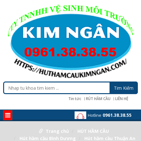
Tin tức
RÚT HẦM CẦU
LIÊN HỆ
0961.38.38.55
Hotline
Trang chủ
HÚT HẦM CẦU
Hút hầm cầu Bình Dương
Hút hầm cầu Thuận An