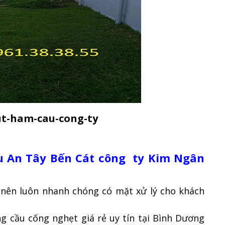
ut-ham-cau-cong-ty
u An Tây Bến Cát công ty Kim Ngân
nên luôn nhanh chóng có mặt xử lý cho khách
g cầu cống nghẹt giá rẻ uy tín tại Bình Dương