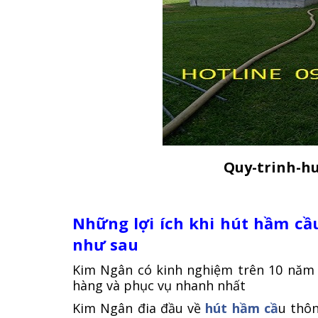
Quy-trinh-h
Những lợi ích khi hút hầm cầ
như sau
Kim Ngân có kinh nghiệm trên 10 năm 
hàng và phục vụ nhanh nhất
Kim Ngân đia đầu về
hút hầm cầ
u thôn