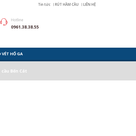
Tin tức
RÚT HẦM CẦU
LIÊN HỆ
Hotline
0961.38.38.55
 VÉT HỐ GA
 cầu Bến Cát