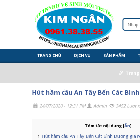
TRANG CHỦ
DỊCH VỤ
SẢN PHẨM
Trang
Hút hầm cầu An Tây Bến Cát Bình
24/07/2020 - 12:31 PM
Admin
3452 Lượt 
Tóm tắt nội dung
[
Ẩn
]
Hút hầm cầu An Tây Bến Cát Bình Dương giá rẻ