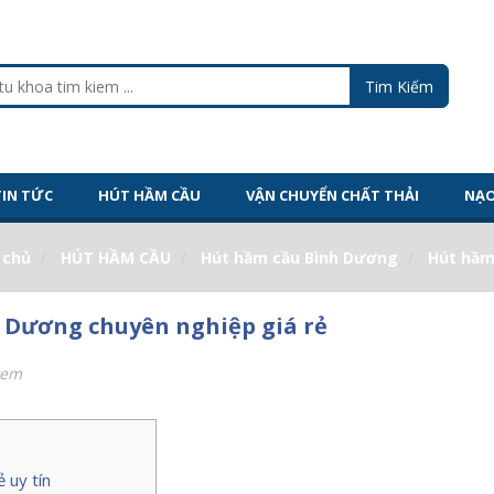
TIN TỨC
HÚT HẦM CẦU
VẬN CHUYỂN CHẤT THẢI
NẠO
 chủ
HÚT HẦM CẦU
Hút hầm cầu Bình Dương
Hút hầm
 Dương chuyên nghiệp giá rẻ
xem
 uy tín