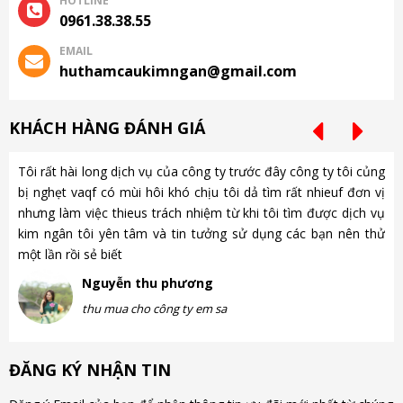
HOTLINE
0961.38.38.55
EMAIL
huthamcaukimngan@gmail.com
KHÁCH HÀNG ĐÁNH GIÁ
Tôi rất hài long dịch vụ của công ty trước đây công ty tôi củng
Ch
bị nghẹt vaqf có mùi hôi khó chịu tôi dả tìm rất nhieuf đơn vị
là
nhưng làm việc thieus trách nhiệm từ khi tôi tìm được dịch vụ
gặ
kim ngân tôi yên tâm và tin tưởng sử dụng các bạn nên thử
nh
một lần rồi sẻ biết
gà
Nguyễn thu phương
thu mua cho công ty em sa
ĐĂNG KÝ NHẬN TIN