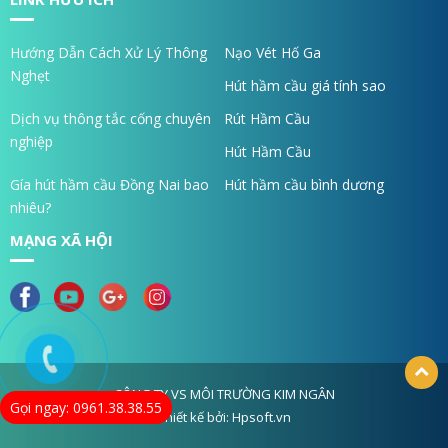
Hướng Dẫn Cách Xử Lý Thông
Nạo Vét Hố Ga
Nghẹt
Hút hầm cầu giá tính sao
Dịch vụ thông tắc cống chuyên
Rút Hầm Cầu
nghiệp
Hút Hầm Cầu
Gía hút hầm cầu Đồng Nai bao
Hút hầm cầu bình dương
nhiêu?
MẠNG XÃ HỘI
CÔNG TY VS MÔI TRƯỜNG KIM NGÂN
Gọi ngay: 0961.38.38.55
Thiết kế bởi: Hpsoft.vn