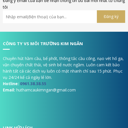
Đăng ý Email của bạn để nhận thông tin ưu đãi mới nhất từ chúng
tôi
CÔNG TY VS MÔI TRƯỜNG KIM NGÂN
Chuyên hút hầm cầu, bể phốt, thông tắc cầu cống, nạo vét hố ga,
vận chuyển chất thải, vệ sinh bể nước ngầm. Luôn cam kết bảo
hành tất cá các dịch vụ luôn có mặt nhanh chỉ sau 15 phút. Phục
vụ 24/24 kể cả ngày lể lớn.
Hotline:
0961.38.38.55
Email:
huthamcaukimngan@gmail.com
LINK HỮU ÍCH