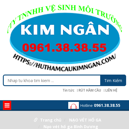
Tin tức
RÚT HẦM CẦU
LIÊN HỆ
0961.38.38.55
Hotline
Trang chủ
NẠO VÉT HỐ GA
Nạo vét hố ga Bình Dương