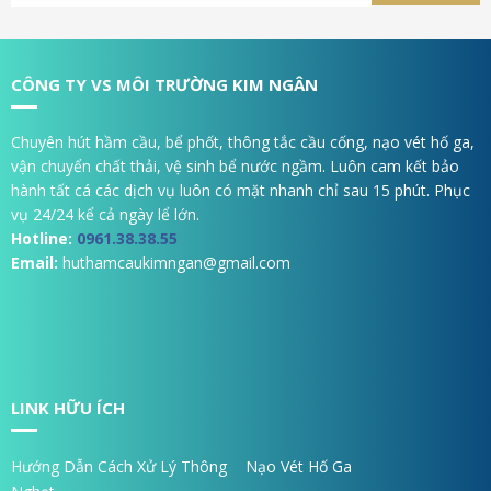
CÔNG TY VS MÔI TRƯỜNG KIM NGÂN
Chuyên hút hầm cầu, bể phốt, thông tắc cầu cống, nạo vét hố ga,
vận chuyển chất thải, vệ sinh bể nước ngầm. Luôn cam kết bảo
hành tất cá các dịch vụ luôn có mặt nhanh chỉ sau 15 phút. Phục
vụ 24/24 kể cả ngày lể lớn.
Hotline:
0961.38.38.55
Email:
huthamcaukimngan@gmail.com
LINK HỮU ÍCH
Hướng Dẫn Cách Xử Lý Thông
Nạo Vét Hố Ga