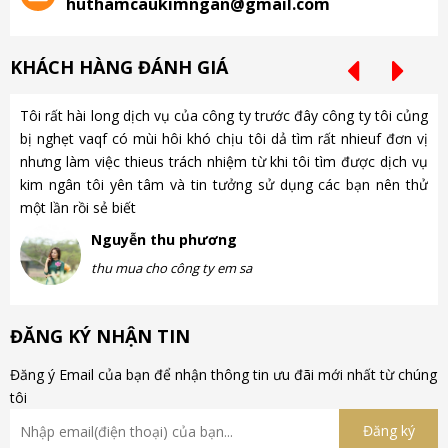
huthamcaukimngan@gmail.com
KHÁCH HÀNG ĐÁNH GIÁ
Tôi rất hài long dịch vụ của công ty trước đây công ty tôi củng
Ch
bị nghẹt vaqf có mùi hôi khó chịu tôi dả tìm rất nhieuf đơn vị
là
nhưng làm việc thieus trách nhiệm từ khi tôi tìm được dịch vụ
gặ
kim ngân tôi yên tâm và tin tưởng sử dụng các bạn nên thử
nh
một lần rồi sẻ biết
gà
Nguyễn thu phương
thu mua cho công ty em sa
ĐĂNG KÝ NHẬN TIN
Đăng ý Email của bạn để nhận thông tin ưu đãi mới nhất từ chúng
tôi