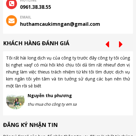
HOTLINE
0961.38.38.55
EMAIL
huthamcaukimngan@gmail.com
KHÁCH HÀNG ĐÁNH GIÁ
Tôi rất hài long dịch vụ của công ty trước đây công ty tôi củng
Ch
bị nghẹt vaqf có mùi hôi khó chịu tôi dả tìm rất nhieuf đơn vị
là
nhưng làm việc thieus trách nhiệm từ khi tôi tìm được dịch vụ
gặ
kim ngân tôi yên tâm và tin tưởng sử dụng các bạn nên thử
nh
một lần rồi sẻ biết
gà
Nguyễn thu phương
thu mua cho công ty em sa
ĐĂNG KÝ NHẬN TIN