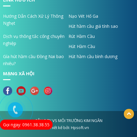
Hướng Dẫn Cách Xử Lý Thông
Nạo Vét Hố Ga
Nghẹt
Hút hầm cầu giá tính sao
Dịch vụ thông tắc cống chuyên
Rút Hầm Cầu
nghiệp
Hút Hầm Cầu
Gía hút hầm cầu Đồng Nai bao
Hút hầm cầu bình dương
nhiêu?
MẠNG XÃ HỘI
CÔNG TY VS MÔI TRƯỜNG KIM NGÂN
Gọi ngay: 0961.38.38.55
Thiết kế bởi: Hpsoft.vn