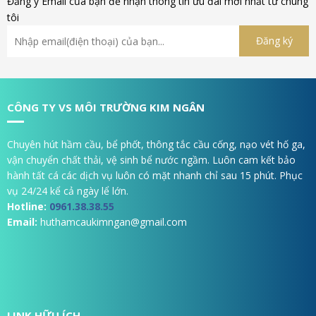
Đăng ý Email của bạn để nhận thông tin ưu đãi mới nhất từ chúng
tôi
CÔNG TY VS MÔI TRƯỜNG KIM NGÂN
Chuyên hút hầm cầu, bể phốt, thông tắc cầu cống, nạo vét hố ga,
vận chuyển chất thải, vệ sinh bể nước ngầm. Luôn cam kết bảo
hành tất cá các dịch vụ luôn có mặt nhanh chỉ sau 15 phút. Phục
vụ 24/24 kể cả ngày lể lớn.
Hotline:
0961.38.38.55
Email:
huthamcaukimngan@gmail.com
LINK HỮU ÍCH