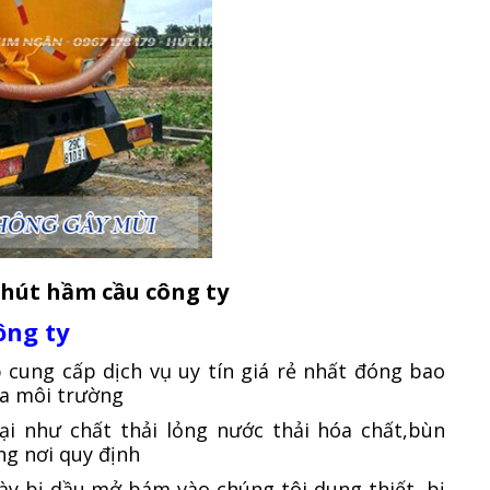
 hút hầm cầu công ty
ông ty
 cung cấp dịch vụ uy tín giá rẻ nhất đóng bao
ủa môi trường
ại như chất thải lỏng nước thải hóa chất,bùn
ng nơi quy định
ày bị dầu mở bám vào chúng tôi dung thiết bị