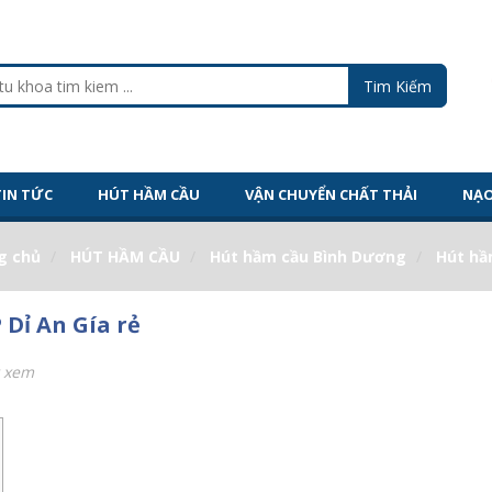
TIN TỨC
HÚT HẦM CẦU
VẬN CHUYỂN CHẤT THẢI
NẠO
g chủ
HÚT HẦM CẦU
Hút hầm cầu Bình Dương
Hút hầ
Dỉ An Gía rẻ
t xem