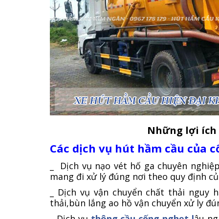
Những lợi ích
Các dịch vụ hút hầm cầu của c
_ Dịch vụ nạo vét hố ga chuyên nghiệp
mang đi xử lý đúng nơi theo quy định c
_ Dịch vụ vận chuyển chất thải nguy h
thải,bùn lắng ao hồ vận chuyển xử ly đú
_ Dịch vụ
thông cầu cống nghẹt l
âu ng