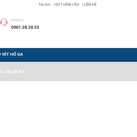
Tin tức
RÚT HẦM CẦU
LIÊN HỆ
Hotline
0961.38.38.55
 VÉT HỐ GA
m cầu Dĩ An