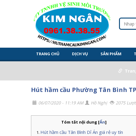
TRANG CHỦ
DỊCH VỤ
SẢN PHẨM
Tran
Hút hầm cầu Phường Tân Bình TP 
06/07/2020 - 11:19 AM
Hồ Nghị
2075 Lượ
Tóm tắt nội dung
[
Ẩn
]
Hút hầm cầu Tân Bình Dỉ Án giá rẻ uy tín