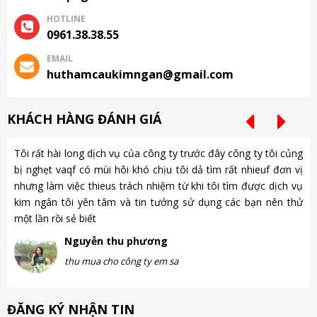
HOTLINE
0961.38.38.55
EMAIL
huthamcaukimngan@gmail.com
KHÁCH HÀNG ĐÁNH GIÁ
Tôi rất hài long dịch vụ của công ty trước đây công ty tôi củng
Ch
bị nghẹt vaqf có mùi hôi khó chịu tôi dả tìm rất nhieuf đơn vị
là
nhưng làm việc thieus trách nhiệm từ khi tôi tìm được dịch vụ
gặ
kim ngân tôi yên tâm và tin tưởng sử dụng các bạn nên thử
nh
một lần rồi sẻ biết
gà
Nguyễn thu phương
thu mua cho công ty em sa
ĐĂNG KÝ NHẬN TIN