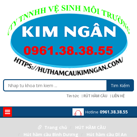
Tin tức
RÚT HẦM CẦU
LIÊN HỆ
0961.38.38.55
Hotline
Trang chủ
HÚT HẦM CẦU
Hút hầm cầu Bình Dương
Hút hầm cầu Dĩ An