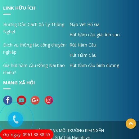
LINK HỮU ÍCH
Hướng Dẫn Cách Xử Lý Thông
Nạo Vét Hố Ga
Nghẹt
Hút hầm cầu giá tính sao
Dịch vụ thông tắc cống chuyên
Rút Hầm Cầu
nghiệp
Hút Hầm Cầu
Gía hút hầm cầu Đồng Nai bao
Hút hầm cầu bình dương
nhiêu?
MẠNG XÃ HỘI
CÔNG TY VS MÔI TRƯỜNG KIM NGÂN
Gọi ngay: 0961.38.38.55
Thiết kế bởi: Hpsoft.vn