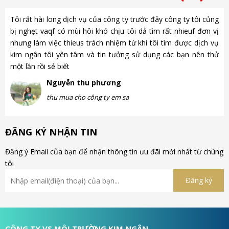
Tôi rất hài long dịch vụ của công ty trước đây công ty tôi củng
Ch
bị nghẹt vaqf có mùi hôi khó chịu tôi dả tìm rất nhieuf đơn vị
là
nhưng làm việc thieus trách nhiệm từ khi tôi tìm được dịch vụ
gặ
kim ngân tôi yên tâm và tin tưởng sử dụng các bạn nên thử
nh
một lần rồi sẻ biết
gà
Nguyễn thu phương
thu mua cho công ty em sa
ĐĂNG KÝ NHẬN TIN
Đăng ý Email của bạn để nhận thông tin ưu đãi mới nhất từ chúng
tôi
CÔNG TY VS MÔI TRƯỜNG KIM NGÂN