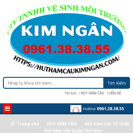
Tin tức
RÚT HẦM CẦU
LIÊN HỆ
0961.38.38.55
Hotline
Trang chủ
HÚT HẦM CẦU
Hút hầm cầu TP HCM
Hút hầm cầu Quận Thủ Đức