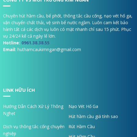
Chuyên hút hầm cầu, bể phốt, thông tắc cầu cống, nạo vét hố ga,
vận chuyển chất thải, vệ sinh bể nước ngầm. Luôn cam kết bảo
hành tất cá các dịch vụ luôn có mặt nhanh chỉ sau 15 phút. Phục
vụ 24/24 kể cả ngày lể lớn.
Hotline:
0961.38.38.55
Email:
huthamcaukimngan@gmail.com
LINK HỮU ÍCH
Hướng Dẫn Cách Xử Lý Thông
Nạo Vét Hố Ga
Nghẹt
Hút hầm cầu giá tính sao
Dịch vụ thông tắc cống chuyên
Rút Hầm Cầu
nghiệp
Hút Hầm Cầu