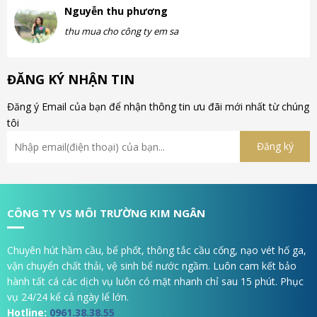
Nguyễn thu phương
thu mua cho công ty em sa
ĐĂNG KÝ NHẬN TIN
Đăng ý Email của bạn để nhận thông tin ưu đãi mới nhất từ chúng
tôi
CÔNG TY VS MÔI TRƯỜNG KIM NGÂN
Chuyên hút hầm cầu, bể phốt, thông tắc cầu cống, nạo vét hố ga,
vận chuyển chất thải, vệ sinh bể nước ngầm. Luôn cam kết bảo
hành tất cá các dịch vụ luôn có mặt nhanh chỉ sau 15 phút. Phục
vụ 24/24 kể cả ngày lể lớn.
Hotline:
0961.38.38.55