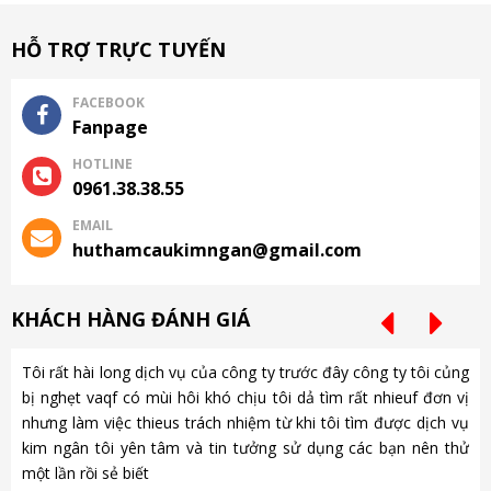
HỖ TRỢ TRỰC TUYẾN
FACEBOOK
Fanpage
HOTLINE
0961.38.38.55
EMAIL
huthamcaukimngan@gmail.com
KHÁCH HÀNG ĐÁNH GIÁ
Tôi rất hài long dịch vụ của công ty trước đây công ty tôi củng
Ch
bị nghẹt vaqf có mùi hôi khó chịu tôi dả tìm rất nhieuf đơn vị
là
nhưng làm việc thieus trách nhiệm từ khi tôi tìm được dịch vụ
gặ
kim ngân tôi yên tâm và tin tưởng sử dụng các bạn nên thử
nh
một lần rồi sẻ biết
gà