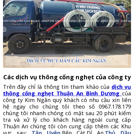
Các dịch vụ thông cống nghẹt của công ty
Trên đây chỉ là thông tin tham khảo của
dịch vụ
thông cống nghẹt Thuận An Bình Dương
của
công ty Kim Ngân quý khách có nhu cầu xin liên
hệ ngay cho chúng tôi theo số 0967.178.179
chúng tôi nhanh chóng có mặt sau 20 phút kiểm
tra và xử lý cho khách hàng ngoài cung cấp
Thuận An chúng tôi còn cung cấp thêm các Khu
vực sau:
Tân Uyên
,Bến Cát,Dỉ An,
Thủ Dầu