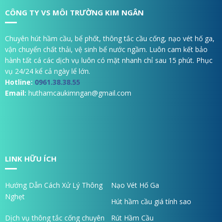
CÔNG TY VS MÔI TRƯỜNG KIM NGÂN
Chuyên hút hầm cầu, bể phốt, thông tắc cầu cống, nạo vét hố ga,
vận chuyển chất thải, vệ sinh bể nước ngầm. Luôn cam kết bảo
hành tất cá các dịch vụ luôn có mặt nhanh chỉ sau 15 phút. Phục
vụ 24/24 kể cả ngày lể lớn.
Hotline:
0961.38.38.55
Email:
huthamcaukimngan@gmail.com
LINK HỮU ÍCH
Hướng Dẫn Cách Xử Lý Thông
Nạo Vét Hố Ga
Nghẹt
Hút hầm cầu giá tính sao
Dịch vụ thông tắc cống chuyên
Rút Hầm Cầu