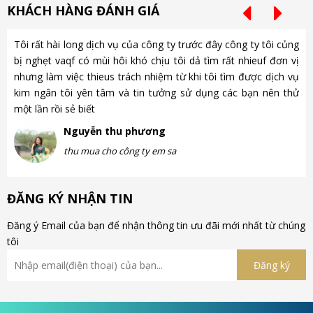
KHÁCH HÀNG ĐÁNH GIÁ
Tôi rất hài long dịch vụ của công ty trước đây công ty tôi củng
Ch
bị nghẹt vaqf có mùi hôi khó chịu tôi dả tìm rất nhieuf đơn vị
là
nhưng làm việc thieus trách nhiệm từ khi tôi tìm được dịch vụ
gặ
kim ngân tôi yên tâm và tin tưởng sử dụng các bạn nên thử
nh
một lần rồi sẻ biết
gà
Nguyễn thu phương
thu mua cho công ty em sa
ĐĂNG KÝ NHẬN TIN
Đăng ý Email của bạn để nhận thông tin ưu đãi mới nhất từ chúng
tôi