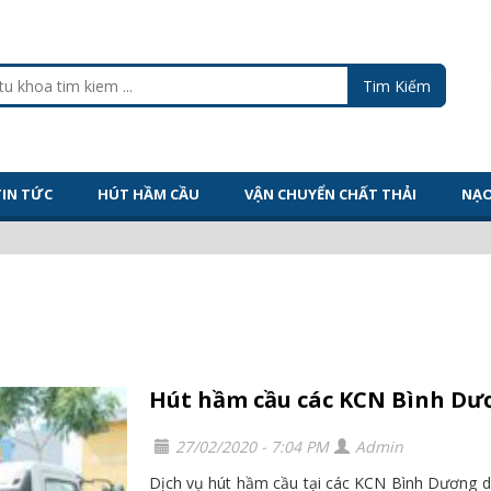
TIN TỨC
HÚT HẦM CẦU
VẬN CHUYỂN CHẤT THẢI
NẠO
Hút hầm cầu các KCN Bình Dươ
27/02/2020 - 7:04 PM
Admin
Dịch vụ hút hầm cầu tại các KCN Bình Dương do