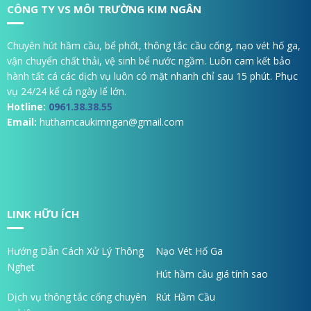
CÔNG TY VS MÔI TRƯỜNG KIM NGÂN
Chuyên hút hầm cầu, bể phốt, thông tắc cầu cống, nạo vét hố ga,
vận chuyển chất thải, vệ sinh bể nước ngầm. Luôn cam kết bảo
hành tất cá các dịch vụ luôn có mặt nhanh chỉ sau 15 phút. Phục
vụ 24/24 kể cả ngày lể lớn.
Hotline:
0961.38.38.55
Email:
huthamcaukimngan@gmail.com
LINK HỮU ÍCH
Hướng Dẫn Cách Xử Lý Thông
Nạo Vét Hố Ga
Nghẹt
Hút hầm cầu giá tính sao
Dịch vụ thông tắc cống chuyên
Rút Hầm Cầu