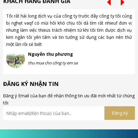
KHÁCH HÀNG ĐÁNH GIÁ
Tôi rất hài long dịch vụ của công ty trước đây công ty tôi củng
Ch
bị nghẹt vaqf có mùi hôi khó chịu tôi dả tìm rất nhieuf đơn vị
là
nhưng làm việc thieus trách nhiệm từ khi tôi tìm được dịch vụ
gặ
kim ngân tôi yên tâm và tin tưởng sử dụng các bạn nên thử
nh
một lần rồi sẻ biết
gà
Nguyễn thu phương
thu mua cho công ty em sa
ĐĂNG KÝ NHẬN TIN
Đăng ý Email của bạn để nhận thông tin ưu đãi mới nhất từ chúng
tôi