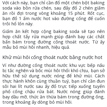
Với cách này, bạn chỉ cần đổ một chén bột baking
soda vào bồn rửa chén, sau đấy đổ 2 chén giấm
ăn rồi đợi trong vòng khoảng 15 phút. Rốt cục,
bạn đổ 1 ấm nước hot vào đường cống để cuốn
trôi hổ lốn này.
Giấm ăn kết hợp cộng baking soda sẽ tạo nên
hợp chất tẩy rửa mạnh giúp đánh bay các chất
bẩn bám trong đường cống thoát nước. Từ ấy
mẫu bỏ mùi hôi nhanh, hiệu quả.
Khử mùi hôi cống thoát nước bằng nước hot
Ví như đường cống thoát nước khu vực bếp nấu
bị tắc nghẽn và bốc mùi hôi thối khó chịu, bạn sở
hữu thể sử dụng nước nóng để khử mùi. Cách
thực hành khôn cùng thuần tuý, bạn chỉ cần đun
sôi hai lít nước sau ấy đổ trực tiếp xuống tuyến
phố cống chậu rửa bát. Nước nóng giúp đánh
bay dầu mỡ, thức ăn thừa bám trong đường ống,
trong khoảng ấy dòng bỏ mùi hôi.