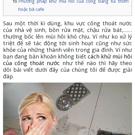
Phương pháp khử mùi hôi của cống bằng túi thơm
hoặc bã cafe
Sau một thời kì dùng, khu vực cống thoát nước
của nhà vệ sinh, bồn rửa mặt, chậu rửa bát,……
thường bốc lên mùi hôi khó chịu. Ví như ko xử lý
triệt để sẽ tác động tới sinh hoạt cũng như sức
khỏe của những thành viên trong gia đình. Ví như
bạn đang băn khoăn không biết
cách khử mùi hôi
của cống thoát nước
như thế nào thì hãy theo
dõi bài viết dưới đây của chúng tôi để được giải
đáp.