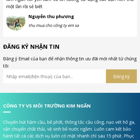
một lần rồi sẻ biết
gà
Nguyễn thu phương
thu mua cho công ty em sa
ĐĂNG KÝ NHẬN TIN
Đăng ý Email của bạn để nhận thông tin ưu đãi mới nhất từ chúng
tôi
CÔNG TY VS MÔI TRƯỜNG KIM NGÂN
Chuyên hút hầm cầu, bể phốt, thông tắc cầu cống, nạo vét hố ga,
vận chuyển chất thải, vệ sinh bể nước ngầm. Luôn cam kết bảo
hành tất cá các dịch vụ luôn có mặt nhanh chỉ sau 15 phút. Phục