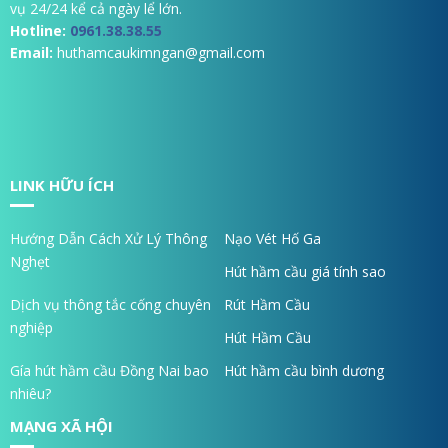
vụ 24/24 kể cả ngày lể lớn.
Hotline:
0961.38.38.55
Email:
huthamcaukimngan@gmail.com
LINK HỮU ÍCH
Hướng Dẫn Cách Xử Lý Thông
Nạo Vét Hố Ga
Nghẹt
Hút hầm cầu giá tính sao
Dịch vụ thông tắc cống chuyên
Rút Hầm Cầu
nghiệp
Hút Hầm Cầu
Gía hút hầm cầu Đồng Nai bao
Hút hầm cầu bình dương
nhiêu?
MẠNG XÃ HỘI