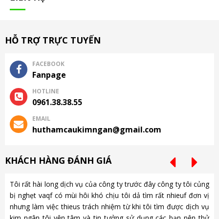
HỖ TRỢ TRỰC TUYẾN
FACEBOOK
Fanpage
HOTLINE
0961.38.38.55
EMAIL
huthamcaukimngan@gmail.com
KHÁCH HÀNG ĐÁNH GIÁ
Tôi rất hài long dịch vụ của công ty trước đây công ty tôi củng
Ch
bị nghẹt vaqf có mùi hôi khó chịu tôi dả tìm rất nhieuf đơn vị
là
nhưng làm việc thieus trách nhiệm từ khi tôi tìm được dịch vụ
gặ
kim ngân tôi yên tâm và tin tưởng sử dụng các bạn nên thử
nh