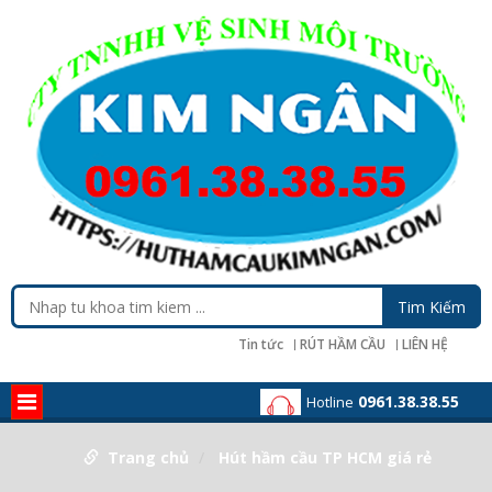
Tin tức
RÚT HẦM CẦU
LIÊN HỆ
0961.38.38.55
Hotline
Trang chủ
Hút hầm cầu TP HCM giá rẻ