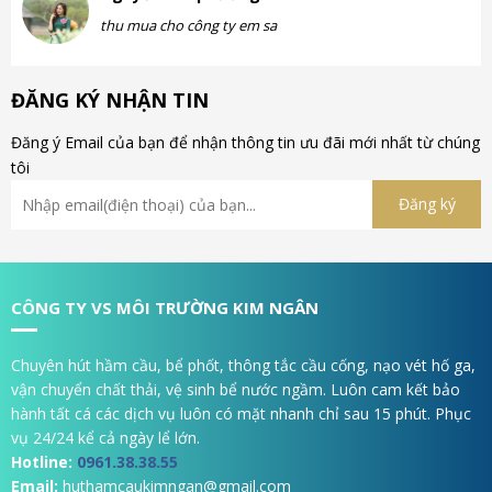
thu mua cho công ty em sa
ĐĂNG KÝ NHẬN TIN
Đăng ý Email của bạn để nhận thông tin ưu đãi mới nhất từ chúng
tôi
CÔNG TY VS MÔI TRƯỜNG KIM NGÂN
Chuyên hút hầm cầu, bể phốt, thông tắc cầu cống, nạo vét hố ga,
vận chuyển chất thải, vệ sinh bể nước ngầm. Luôn cam kết bảo
hành tất cá các dịch vụ luôn có mặt nhanh chỉ sau 15 phút. Phục
vụ 24/24 kể cả ngày lể lớn.
Hotline:
0961.38.38.55
Email:
huthamcaukimngan@gmail.com