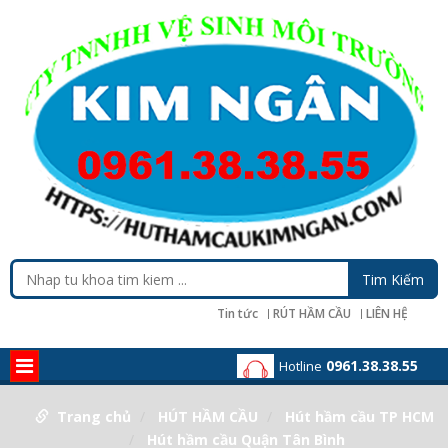
Tin tức
RÚT HẦM CẦU
LIÊN HỆ
0961.38.38.55
Hotline
Trang chủ
HÚT HẦM CẦU
Hút hầm cầu TP HCM
Hút hầm cầu Quận Tân Bình