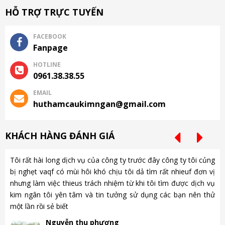
HỖ TRỢ TRỰC TUYẾN
FACEBOOK
Fanpage
HOTLINE
0961.38.38.55
EMAIL
huthamcaukimngan@gmail.com
KHÁCH HÀNG ĐÁNH GIÁ
Tôi rất hài long dịch vụ của công ty trước đây công ty tôi củng
Ch
bị nghẹt vaqf có mùi hôi khó chịu tôi dả tìm rất nhieuf đơn vị
là
nhưng làm việc thieus trách nhiệm từ khi tôi tìm được dịch vụ
gặ
kim ngân tôi yên tâm và tin tưởng sử dụng các bạn nên thử
nh
một lần rồi sẻ biết
gà
Nguyễn thu phương