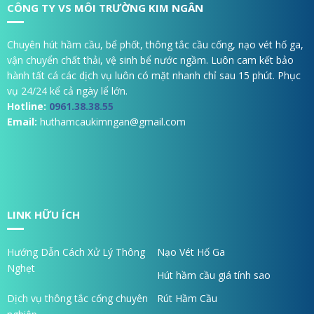
CÔNG TY VS MÔI TRƯỜNG KIM NGÂN
Chuyên hút hầm cầu, bể phốt, thông tắc cầu cống, nạo vét hố ga,
vận chuyển chất thải, vệ sinh bể nước ngầm. Luôn cam kết bảo
hành tất cá các dịch vụ luôn có mặt nhanh chỉ sau 15 phút. Phục
vụ 24/24 kể cả ngày lể lớn.
Hotline:
0961.38.38.55
Email:
huthamcaukimngan@gmail.com
LINK HỮU ÍCH
Hướng Dẫn Cách Xử Lý Thông
Nạo Vét Hố Ga
Nghẹt
Hút hầm cầu giá tính sao
Dịch vụ thông tắc cống chuyên
Rút Hầm Cầu