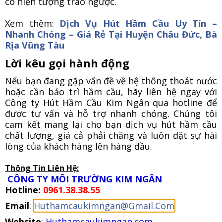
có hiện tượng trào ngược.
Xem thêm:
Dịch Vụ Hút Hầm Cầu Uy Tín –
Nhanh Chóng – Giá Rẻ Tại Huyện Châu Đức, Bà
Rịa Vũng Tàu
Lời kêu gọi hành động
Nếu bạn đang gặp vấn đề về hệ thống thoát nước
hoặc cần bảo trì hầm cầu, hãy liên hệ ngay với
Công ty Hút Hầm Cầu Kim Ngân qua hotline để
được tư vấn và hỗ trợ nhanh chóng. Chúng tôi
cam kết mang lại cho bạn dịch vụ hút hầm cầu
chất lượng, giá cả phải chăng và luôn đặt sự hài
lòng của khách hàng lên hàng đầu.
Thông Tin Liên Hệ:
CÔNG TY MÔI TRƯỜNG KIM NGÂN
Hotline:
0961.38.38.55
Email
:
Huthamcaukimngan@Gmail.Com
Website
:
Huthamcaukimngan.com