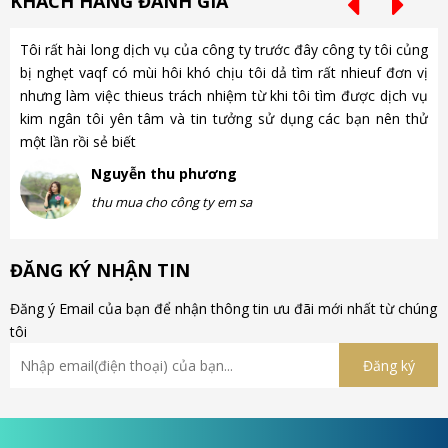
KHÁCH HÀNG ĐÁNH GIÁ
Tôi rất hài long dịch vụ của công ty trước đây công ty tôi củng
Ch
bị nghẹt vaqf có mùi hôi khó chịu tôi dả tìm rất nhieuf đơn vị
là
nhưng làm việc thieus trách nhiệm từ khi tôi tìm được dịch vụ
gặ
kim ngân tôi yên tâm và tin tưởng sử dụng các bạn nên thử
nh
một lần rồi sẻ biết
gà
Nguyễn thu phương
thu mua cho công ty em sa
ĐĂNG KÝ NHẬN TIN
Đăng ý Email của bạn để nhận thông tin ưu đãi mới nhất từ chúng
tôi