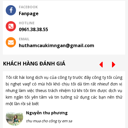
FACEBOOK
Fanpage
HOTLINE
0961.38.38.55
EMAIL
huthamcaukimngan@gmail.com
KHÁCH HÀNG ĐÁNH GIÁ
Tôi rất hài long dịch vụ của công ty trước đây công ty tôi củng
Ch
bị nghẹt vaqf có mùi hôi khó chịu tôi dả tìm rất nhieuf đơn vị
là
nhưng làm việc thieus trách nhiệm từ khi tôi tìm được dịch vụ
gặ
kim ngân tôi yên tâm và tin tưởng sử dụng các bạn nên thử
nh
một lần rồi sẻ biết
gà
Nguyễn thu phương
thu mua cho công ty em sa