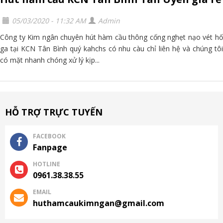
05/03/2020 - 11:32 AM
Admin
Công ty Kim ngân chuyên hút hàm cầu thông cống nghẹt nạo vét hố
ga tại KCN Tân Bình quý kahchs có nhu càu chỉ liên hệ và chúng tôi
có mặt nhanh chóng xử lý kịp...
HỖ TRỢ TRỰC TUYẾN
FACEBOOK
Fanpage
HOTLINE
0961.38.38.55
EMAIL
huthamcaukimngan@gmail.com