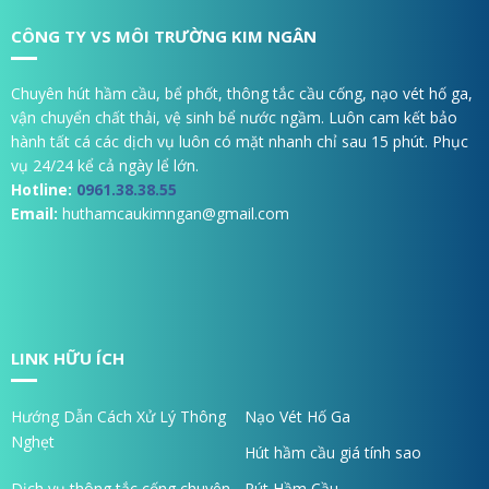
CÔNG TY VS MÔI TRƯỜNG KIM NGÂN
Chuyên hút hầm cầu, bể phốt, thông tắc cầu cống, nạo vét hố ga,
vận chuyển chất thải, vệ sinh bể nước ngầm. Luôn cam kết bảo
hành tất cá các dịch vụ luôn có mặt nhanh chỉ sau 15 phút. Phục
vụ 24/24 kể cả ngày lể lớn.
Hotline:
0961.38.38.55
Email:
huthamcaukimngan@gmail.com
LINK HỮU ÍCH
Hướng Dẫn Cách Xử Lý Thông
Nạo Vét Hố Ga
Nghẹt
Hút hầm cầu giá tính sao
Dịch vụ thông tắc cống chuyên
Rút Hầm Cầu