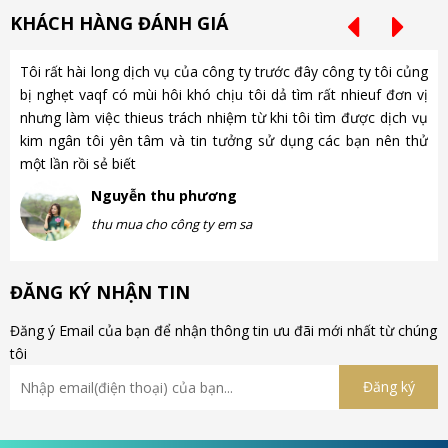
KHÁCH HÀNG ĐÁNH GIÁ
Tôi rất hài long dịch vụ của công ty trước đây công ty tôi củng
Ch
bị nghẹt vaqf có mùi hôi khó chịu tôi dả tìm rất nhieuf đơn vị
là
nhưng làm việc thieus trách nhiệm từ khi tôi tìm được dịch vụ
gặ
kim ngân tôi yên tâm và tin tưởng sử dụng các bạn nên thử
nh
một lần rồi sẻ biết
gà
Nguyễn thu phương
thu mua cho công ty em sa
ĐĂNG KÝ NHẬN TIN
Đăng ý Email của bạn để nhận thông tin ưu đãi mới nhất từ chúng
tôi