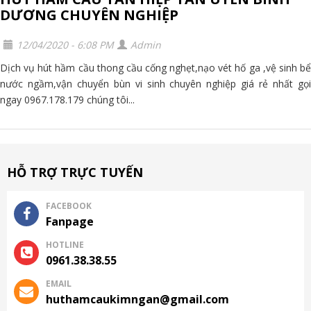
DƯƠNG CHUYÊN NGHIỆP
12/04/2020 - 6:08 PM
Admin
Dịch vụ hút hầm cầu thong cầu cống nghẹt,nạo vét hố ga ,vệ sinh bể
nước ngầm,vận chuyển bùn vi sinh chuyên nghiệp giá rẻ nhất gọi
ngay 0967.178.179 chúng tôi...
HỖ TRỢ TRỰC TUYẾN
FACEBOOK
Fanpage
HOTLINE
0961.38.38.55
EMAIL
huthamcaukimngan@gmail.com