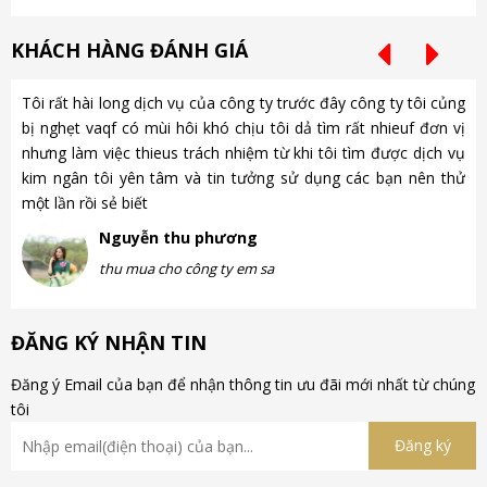
KHÁCH HÀNG ĐÁNH GIÁ
Tôi rất hài long dịch vụ của công ty trước đây công ty tôi củng
Ch
bị nghẹt vaqf có mùi hôi khó chịu tôi dả tìm rất nhieuf đơn vị
là
nhưng làm việc thieus trách nhiệm từ khi tôi tìm được dịch vụ
gặ
kim ngân tôi yên tâm và tin tưởng sử dụng các bạn nên thử
nh
một lần rồi sẻ biết
gà
Nguyễn thu phương
thu mua cho công ty em sa
ĐĂNG KÝ NHẬN TIN
Đăng ý Email của bạn để nhận thông tin ưu đãi mới nhất từ chúng
tôi