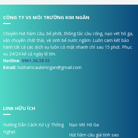
CÔNG TY VS MÔI TRƯỜNG KIM NGÂN
Chuyên hút hầm cầu, bể phốt, thông tắc cầu cống, nạo vét hố ga,
vận chuyển chất thải, vệ sinh bể nước ngầm. Luôn cam kết bảo
hành tất cá các dịch vụ luôn có mặt nhanh chỉ sau 15 phút. Phục
vụ 24/24 kể cả ngày lể lớn.
Hotline:
0961.38.38.55
Email:
huthamcaukimngan@gmail.com
LINK HỮU ÍCH
Hướng Dẫn Cách Xử Lý Thông
Nạo Vét Hố Ga
Nghẹt
Hút hầm cầu giá tính sao