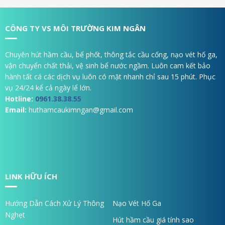
CÔNG TY VS MÔI TRƯỜNG KIM NGÂN
Chuyên hút hầm cầu, bể phốt, thông tắc cầu cống, nạo vét hố ga,
vận chuyển chất thải, vệ sinh bể nước ngầm. Luôn cam kết bảo
hành tất cá các dịch vụ luôn có mặt nhanh chỉ sau 15 phút. Phục
vụ 24/24 kể cả ngày lể lớn.
Hotline:
0961.38.38.55
Email:
huthamcaukimngan@gmail.com
LINK HỮU ÍCH
Hướng Dẫn Cách Xử Lý Thông
Nạo Vét Hố Ga
Nghẹt
Hút hầm cầu giá tính sao