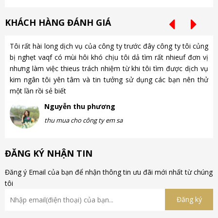
KHÁCH HÀNG ĐÁNH GIÁ
Tôi rất hài long dịch vụ của công ty trước đây công ty tôi củng
Ch
bị nghẹt vaqf có mùi hôi khó chịu tôi dả tìm rất nhieuf đơn vị
là
nhưng làm việc thieus trách nhiệm từ khi tôi tìm được dịch vụ
gặ
kim ngân tôi yên tâm và tin tưởng sử dụng các bạn nên thử
nh
một lần rồi sẻ biết
gà
Nguyễn thu phương
thu mua cho công ty em sa
ĐĂNG KÝ NHẬN TIN
Đăng ý Email của bạn để nhận thông tin ưu đãi mới nhất từ chúng
tôi