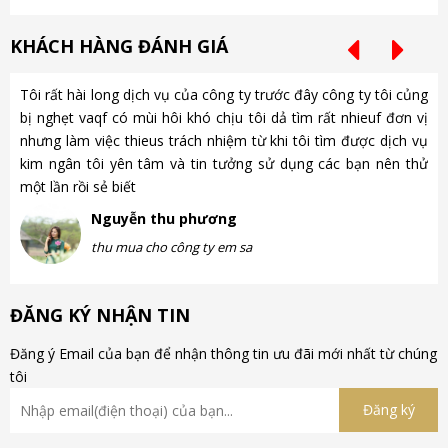
KHÁCH HÀNG ĐÁNH GIÁ
Tôi rất hài long dịch vụ của công ty trước đây công ty tôi củng
Ch
bị nghẹt vaqf có mùi hôi khó chịu tôi dả tìm rất nhieuf đơn vị
là
nhưng làm việc thieus trách nhiệm từ khi tôi tìm được dịch vụ
gặ
kim ngân tôi yên tâm và tin tưởng sử dụng các bạn nên thử
nh
một lần rồi sẻ biết
gà
Nguyễn thu phương
thu mua cho công ty em sa
ĐĂNG KÝ NHẬN TIN
Đăng ý Email của bạn để nhận thông tin ưu đãi mới nhất từ chúng
tôi