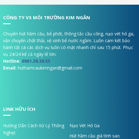
CÔNG TY VS MÔI TRƯỜNG KIM NGÂN
Chuyên hút hầm cầu, bể phốt, thông tắc cầu cống, nạo vét hố ga,
vận chuyển chất thải, vệ sinh bể nước ngầm. Luôn cam kết bảo
hành tất cá các dịch vụ luôn có mặt nhanh chỉ sau 15 phút. Phục
vụ 24/24 kể cả ngày lể lớn.
Hotline:
0961.38.38.55
Email:
huthamcaukimngan@gmail.com
LINK HỮU ÍCH
Hướng Dẫn Cách Xử Lý Thông
Nạo Vét Hố Ga
Nghẹt
Hút hầm cầu giá tính sao