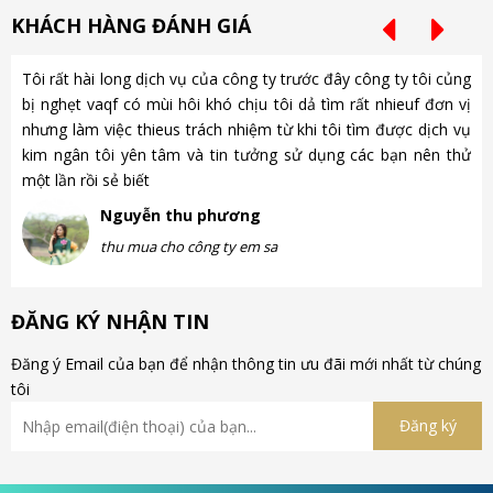
KHÁCH HÀNG ĐÁNH GIÁ
Tôi rất hài long dịch vụ của công ty trước đây công ty tôi củng
Ch
bị nghẹt vaqf có mùi hôi khó chịu tôi dả tìm rất nhieuf đơn vị
là
nhưng làm việc thieus trách nhiệm từ khi tôi tìm được dịch vụ
gặ
kim ngân tôi yên tâm và tin tưởng sử dụng các bạn nên thử
nh
một lần rồi sẻ biết
gà
Nguyễn thu phương
thu mua cho công ty em sa
ĐĂNG KÝ NHẬN TIN
Đăng ý Email của bạn để nhận thông tin ưu đãi mới nhất từ chúng
tôi