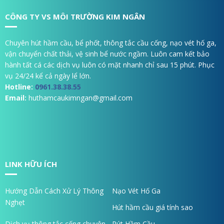
CÔNG TY VS MÔI TRƯỜNG KIM NGÂN
Chuyên hút hầm cầu, bể phốt, thông tắc cầu cống, nạo vét hố ga,
vận chuyển chất thải, vệ sinh bể nước ngầm. Luôn cam kết bảo
hành tất cá các dịch vụ luôn có mặt nhanh chỉ sau 15 phút. Phục
vụ 24/24 kể cả ngày lể lớn.
Hotline:
0961.38.38.55
Email:
huthamcaukimngan@gmail.com
LINK HỮU ÍCH
Hướng Dẫn Cách Xử Lý Thông
Nạo Vét Hố Ga
Nghẹt
Hút hầm cầu giá tính sao
Dịch vụ thông tắc cống chuyên
Rút Hầm Cầu