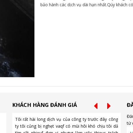
bảo hành các dịch vụ dài hạn nhất.Qúy khách có n
KHÁCH HÀNG ĐÁNH GIÁ
Đ
Đăn
Tôi rất hài long dịch vụ của công ty trước đây công
Chúng t
từ 
ty tôi củng bị nghẹt vaqf có mùi hôi khó chịu tôi dả
mà họ l
tìm rất nhieuf đơn vị nhưng làm việc thieus trách
tìm đơn