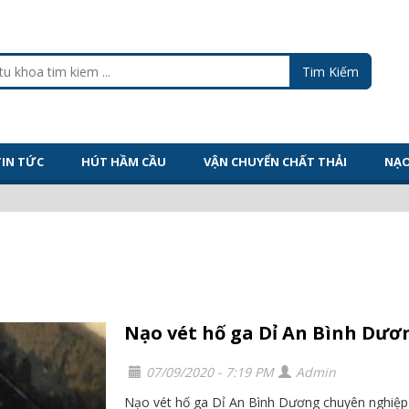
TIN TỨC
HÚT HẦM CẦU
VẬN CHUYỂN CHẤT THẢI
NẠO
Nạo vét hố ga Dỉ An Bình Dươ
07/09/2020 - 7:19 PM
Admin
Nạo vét hố ga Dỉ An Bình Dương chuyên nghiệp 