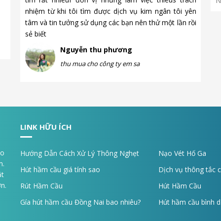
nhiệm từ khi tôi tìm được dịch vụ kim ngân tôi yên
đưa ra 
tâm và tin tưởng sử dụng các bạn nên thử một lần rồi
hiện đạ
sẻ biết
Nguyễn thu phương
thu mua cho công ty em sa
LINK HỮU ÍCH
ạo
Hướng Dẫn Cách Xử Lý Thông Nghẹt
Nạo Vét Hố Ga
m.
Hút hầm cầu giá tính sao
Dịch vụ thông tắc 
ặt
n.
Rút Hầm Cầu
Hút Hầm Cầu
Gía hút hầm cầu Đồng Nai bao nhiêu?
Hút hầm cầu bình 